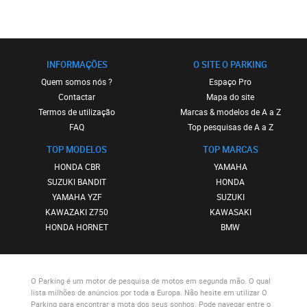
INFORMAÇÕES
O SITE O PARKING
Quem somos nós ?
Espaço Pro
Contactar
Mapa do site
Termos de utilização
Marcas & modelos de A a Z
FAQ
Top pesquisas de A a Z
TOP MODELOS
TOP MARCAS
HONDA CBR
YAMAHA
SUZUKI BANDIT
HONDA
YAMAHA YZF
SUZUKI
KAWAZAKI Z750
KAWASAKI
HONDA HORNET
BMW
O Parking
é um motor de pesquisa de motos em segunda mão. O qual
lista milhões de anúncios por toda a Europa. Não hesite em utilizar
O
Parking
para encontrar a mota dos seus sonhos. Pode navegar entre o