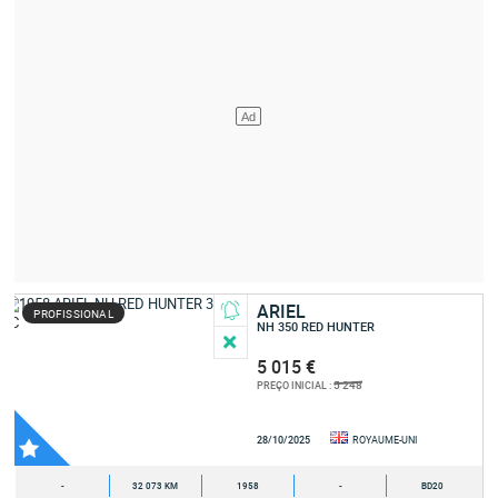
ARIEL
PROFISSIONAL
NH 350 RED HUNTER
5 015 €
5 248
PREÇO INICIAL :
28/10/2025
ROYAUME-UNI
-
32 073 KM
1958
-
BD20