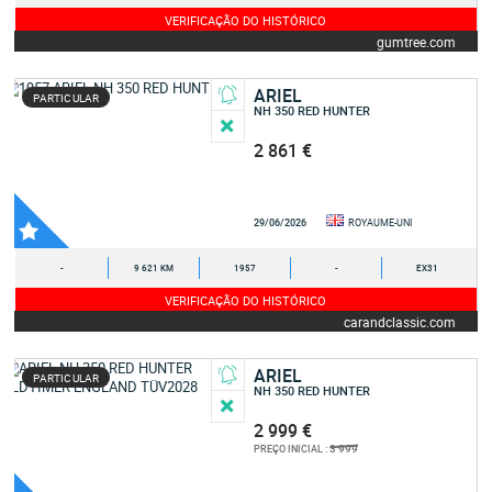
VERIFICAÇÃO DO HISTÓRICO
gumtree.com
ARIEL
PARTICULAR
NH 350 RED HUNTER
2 861 €
29/06/2026
ROYAUME-UNI
-
9 621 KM
1957
-
EX31
VERIFICAÇÃO DO HISTÓRICO
carandclassic.com
ARIEL
PARTICULAR
NH 350 RED HUNTER
2 999 €
3 999
PREÇO INICIAL :