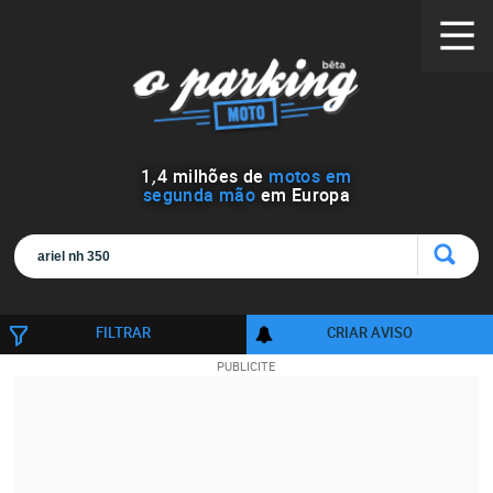
1
,
4
milhões de
motos em
segunda mão
em Europa
FILTRAR
CRIAR AVISO