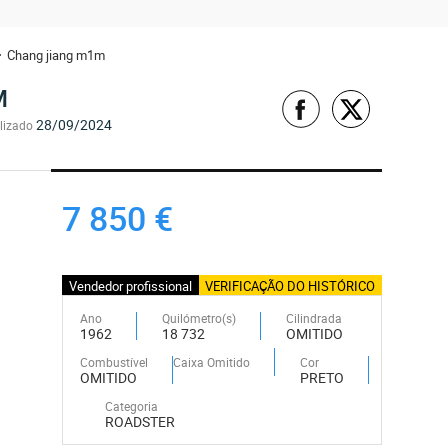
Chang jiang m1m
M
28/09/2024
lizado
O
7 850 €
Vendedor profissional
VERIFICAÇÃO DO HISTÓRICO
Ano
Quilómetro(s)
Cilindrada
1962
18 732
OMITIDO
Combustível
Caixa Omitido
Cor
OMITIDO
PRETO
Categoria
ROADSTER