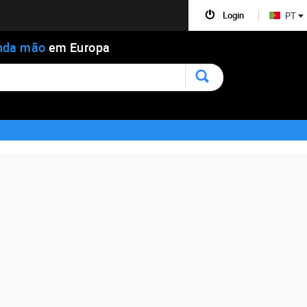
Login
PT
nda mão
em Europa