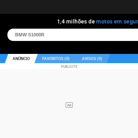
1
,
4
milhões de
motos em segu
ANÚNCIO
FAVORITOS (
0
)
AVISOS (
0
)