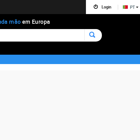
Login
PT
nda mão
em Europa