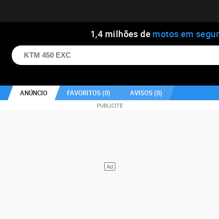
1
,
4
milhões de
motos em segu
ANÚNCIO
FAVORITOS (
0
)
AVISOS (
0
)