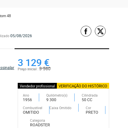
tom 48
05/08/2026
lizado
3 129 €
ssinalar
3 560
Preço inicial :
Vendedor profissional
VERIFICAÇÃO DO HISTÓRICO
Ano
Quilómetro(s)
Cilindrada
1956
9 300
50 CC
Combustível
Caixa Omitido
Cor
OMITIDO
PRETO
Categoria
ROADSTER