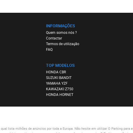
INFORMAÇÕES
Quem somos nós ?
Contactar
Termos de utilização
FAQ
TOP MODELOS
HONDA CBR
SUZUKI BANDIT
YAMAHA YZF
KAWAZAKI Z750
HONDA HORNET
al lista milhões de anúncios por toda a Europa. Não hesite em utilizar
O Parking
para e