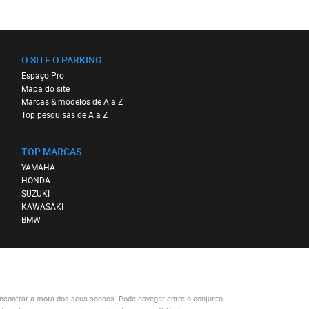
O SITE O PARKING
Espaço Pro
Mapa do site
Marcas & modelos de A a Z
Top pesquisas de A a Z
TOP MARCAS
YAMAHA
HONDA
SUZUKI
KAWASAKI
BMW
ncontrar a mota dos seus sonhos. Pode navegar entre o conjunto