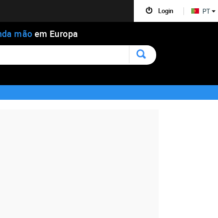
Login
PT
nda mão
em Europa