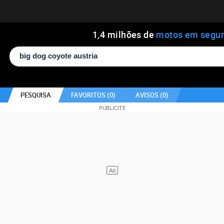
1
,
4
milhões de
motos em segu
PESQUISA
FAVORITOS (
0
)
AVISOS (
0
)