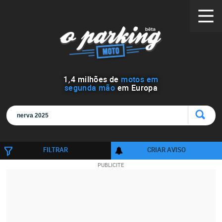
1
,
4
milhões de
motos em
segunda mão
em Europa
FILTRAR
CRIAR AVISO