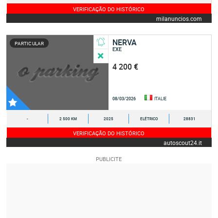
VERIFICAÇÃO DO HISTÓRICO
milanuncios.com
NERVA
PARTICULAR
EXE
4 200 €
08/03/2026
ITALIE
-
2 500 KM
2025
ELÉTRICO
28831
VERIFICAÇÃO DO HISTÓRICO
autoscout24.it