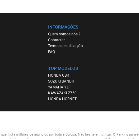
INFORMAÇÕES
Quem somos nós ?
Contactar
Termos de utilização
FAQ
TOP MODELOS
HONDA CBR
SUZUKI BANDIT
YAMAHA YZF
KAWAZAKI Z750
HONDA HORNET
al lista milhões de anúncios por toda a Europa. Não hesite em utilizar
O Parking
para e