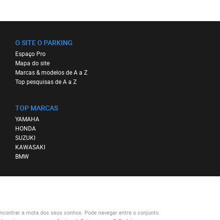
O SITE O PARKING
Espaço Pro
Mapa do site
Marcas & modelos de A a Z
Top pesquisas de A a Z
TOP MARCAS
YAMAHA
HONDA
SUZUKI
KAWASAKI
BMW
ncontrar a mota dos seus sonhos. Pode navegar entre o conjunto