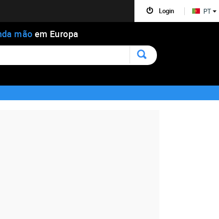
Login
PT
nda mão
em Europa