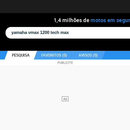
1
,
4
milhões de
motos em segu
PESQUISA
FAVORITOS (
0
)
AVISOS (
0
)