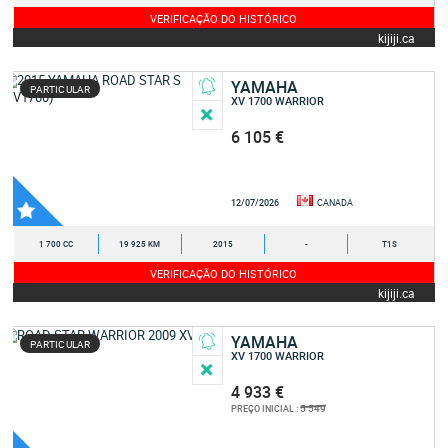
VERIFICAÇÃO DO HISTÓRICO
kijiji.ca
YAMAHA
PARTICULAR
XV 1700 WARRIOR
6 105 €
12/07/2026
CANADA
1 700 CC
19 925 KM
2015
-
T1S
VERIFICAÇÃO DO HISTÓRICO
kijiji.ca
YAMAHA
PARTICULAR
XV 1700 WARRIOR
4 933 €
5 549
PREÇO INICIAL :