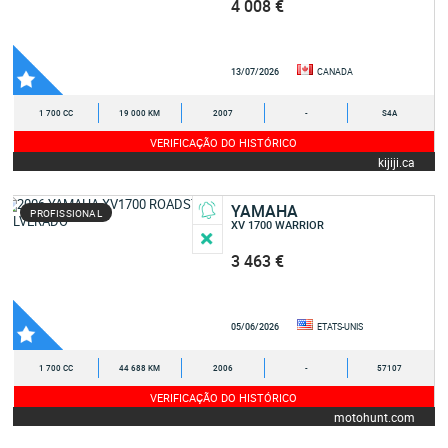
4 008 €
13/07/2026
CANADA
1 700 CC
19 000 KM
2007
-
S4A
VERIFICAÇÃO DO HISTÓRICO
kijiji.ca
YAMAHA
PROFISSIONAL
XV 1700 WARRIOR
3 463 €
05/06/2026
ETATS-UNIS
1 700 CC
44 688 KM
2006
-
57107
VERIFICAÇÃO DO HISTÓRICO
motohunt.com