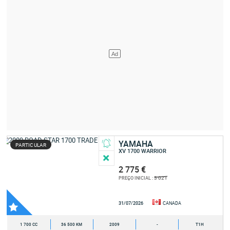
YAMAHA
PARTICULAR
XV 1700 WARRIOR
2 775 €
3 021
PREÇO INICIAL :
31/07/2026
CANADA
1 700 CC
36 500 KM
2009
-
T1H