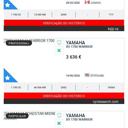
20/02/2026
CANADA
1 700 CC
13 000 KM
2009
-
T1Y
VERIFICAÇÃO DO HISTÓRICO
kijiji.ca
YAMAHA
PROFISSIONAL
XV 1700 WARRIOR
3 636 €
14/06/2026
ETATS-UNIS
1 700 CC
46 006 KM
2002
-
76065
VERIFICAÇÃO DO HISTÓRICO
cyclesearch.com
YAMAHA
PARTICULAR
XV 1700 WARRIOR