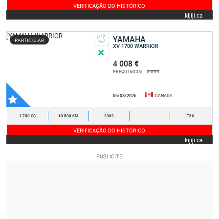
VERIFICAÇÃO DO HISTÓRICO
kijiji.ca
YAMAHA
PARTICULAR
XV 1700 WARRIOR
4 008 €
3 699
PREÇO INICIAL :
06/08/2026
CANADA
1 700 CC
10 500 KM
2009
-
T6X
VERIFICAÇÃO DO HISTÓRICO
kijiji.ca