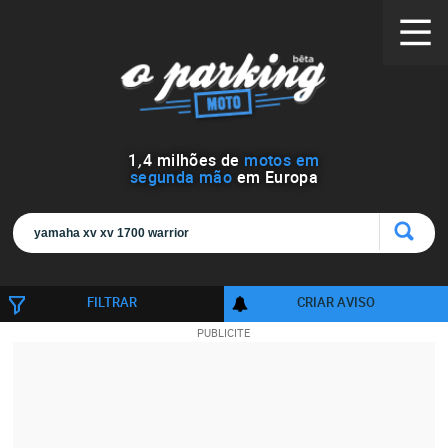
1
,
4
milhões de
motos em
segunda mão
em Europa
FILTRAR
CRIAR AVISO