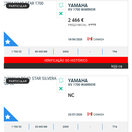
YAMAHA
PARTICULAR
XV 1700 WARRIOR
2 466 €
2 774
PREÇO INICIAL :
18/06/2026
CANADA
1 700 CC
80 000 KM
2004
-
T9A
VERIFICAÇÃO DO HISTÓRICO
kijiji.ca
YAMAHA
PARTICULAR
XV 1700 WARRIOR
NC
23/07/2026
CANADA
1 700 CC
25 000 KM
2005
-
T7A