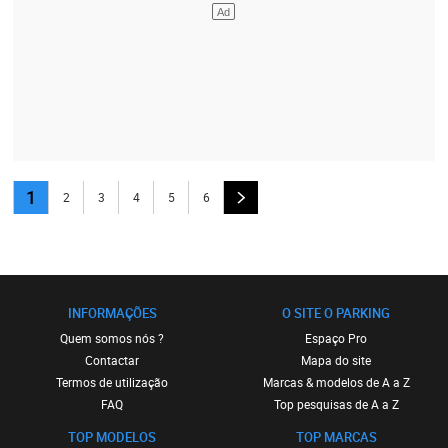
1
2
3
4
5
6
INFORMAÇÕES
O SITE O PARKING
Quem somos nós ?
Espaço Pro
Contactar
Mapa do site
Termos de utilização
Marcas & modelos de A a Z
FAQ
Top pesquisas de A a Z
TOP MODELOS
TOP MARCAS