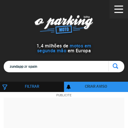
1
,
4
milhões de
motos em
segunda mão
em Europa
FILTRAR
CRIAR AVISO