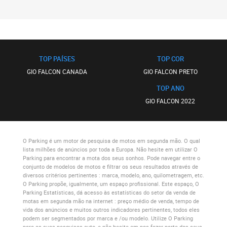
TOP PAÍSES
TOP COR
GIO FALCON CANADA
GIO FALCON PRETO
TOP ANO
GIO FALCON 2022
O Parking
é um motor de pesquisa de motos em segunda mão. O qual
lista milhões de anúncios por toda a Europa. Não hesite em utilizar
O
Parking
para encontrar a mota dos seus sonhos. Pode navegar entre o
conjunto de modelos de motos e filtrar os seus resultados através de
diversos critérios pertinentes : marca, modelo, ano, quilometragem, etc.
O Parking
propõe, igualmente, um espaço profissional. Este espaço,
O
Parking Estatísticas
, dá acesso às estatísticas do setor da venda de
motas em segunda mão na internet : preço médio de venda, tempo de
vida dos anúncios e muitos outros indicadores pertinentes, todos eles
podem ser segmentados por marca e /ou modelo. Utilize
O Parking
para as suas pesquisas auto, e não hesite em nos fazer parte dos seus