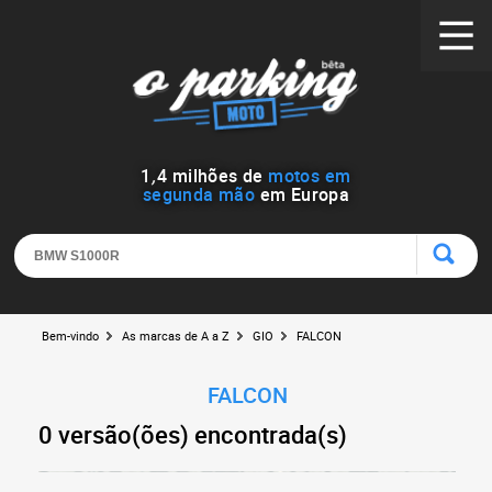
1
,
4
milhões de
motos em
segunda mão
em Europa
Bem-vindo
As marcas de A a Z
GIO
FALCON
FALCON
0 versão(ões) encontrada(s)