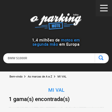
1
,
4
milhões de
motos em
segunda mão
em Europa
Bem-vindo
As marcas de A a Z
MI VAL
MI VAL
1 gama(s) encontrada(s)