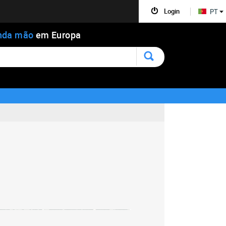
Login
PT
nda mão
em Europa