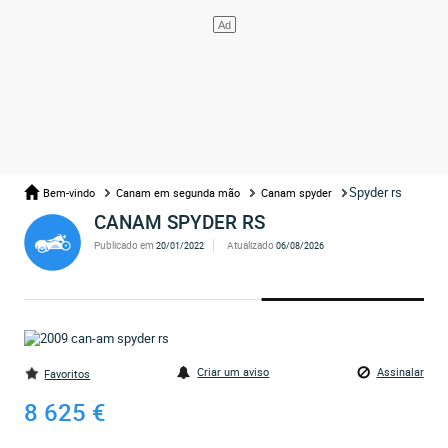
Spyder rs
Bem-vindo
Canam em segunda mão
Canam spyder
CANAM SPYDER RS
Publicado em
Atualizado
20/01/2022
06/08/2026
Criar um aviso
Assinalar
Favoritos
8 625 €