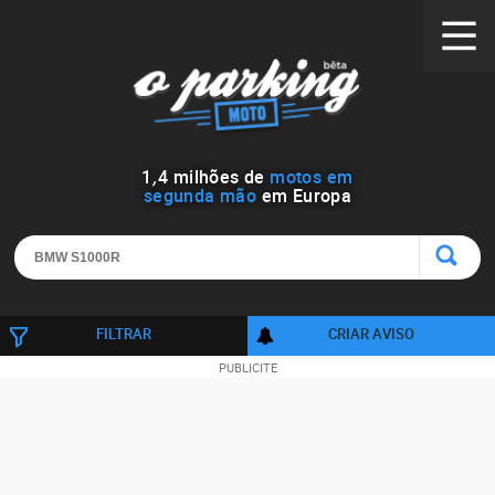
1
,
4
milhões de
motos em
segunda mão
em Europa
FILTRAR
CRIAR AVISO