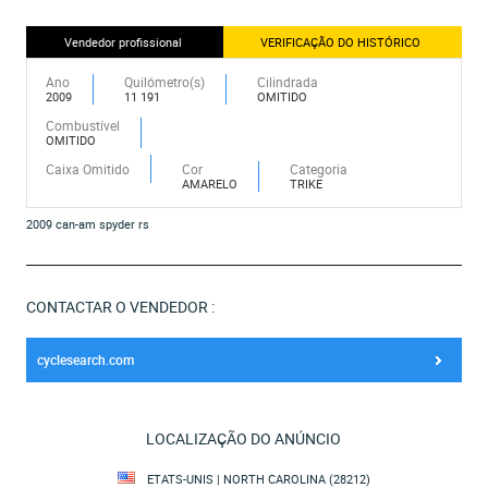
Vendedor profissional
VERIFICAÇÃO DO HISTÓRICO
Ano
Quilómetro(s)
Cilindrada
2009
11 191
OMITIDO
Combustível
OMITIDO
Caixa Omitido
Cor
Categoria
AMARELO
TRIKE
2009 can-am spyder rs
CONTACTAR O VENDEDOR :
cyclesearch.com
LOCALIZAÇÃO DO ANÚNCIO
ETATS-UNIS | NORTH CAROLINA (28212)