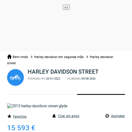
Bem-vindo
Harley davidson em segunda mão
Harley davidson
street
HARLEY DAVIDSON STREET
Publicado em
Atualizado
20/01/2022
09/08/2026
Criar um aviso
Assinalar
Favoritos
15 593 €