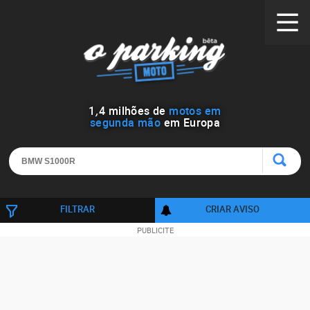
1
,
4
milhões de
motos em
segunda mão
em Europa
FILTRAR
CRIAR AVISO