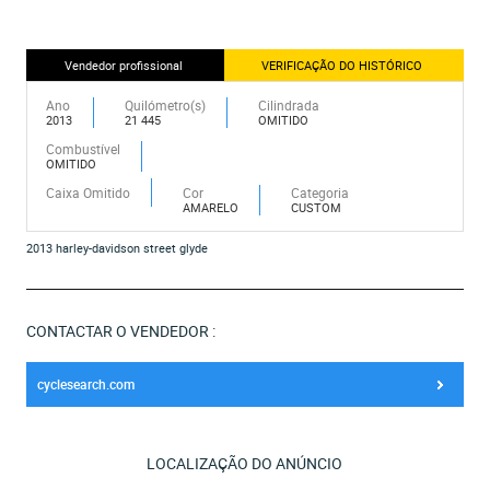
Vendedor profissional
VERIFICAÇÃO DO HISTÓRICO
Ano
Quilómetro(s)
Cilindrada
2013
21 445
OMITIDO
Combustível
OMITIDO
Caixa Omitido
Cor
Categoria
AMARELO
CUSTOM
2013 harley-davidson street glyde
CONTACTAR O VENDEDOR :
cyclesearch.com
LOCALIZAÇÃO DO ANÚNCIO