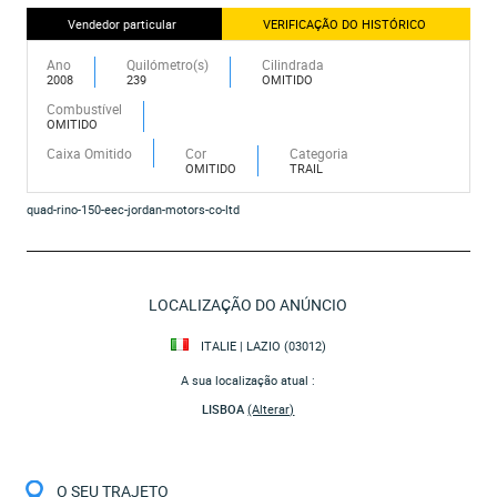
Vendedor particular
VERIFICAÇÃO DO HISTÓRICO
Ano
Quilómetro(s)
Cilindrada
2008
239
OMITIDO
Combustível
OMITIDO
Caixa Omitido
Cor
Categoria
OMITIDO
TRAIL
quad-rino-150-eec-jordan-motors-co-ltd
LOCALIZAÇÃO DO ANÚNCIO
ITALIE | LAZIO (03012)
A sua localização atual :
LISBOA
(Alterar)
O SEU TRAJETO