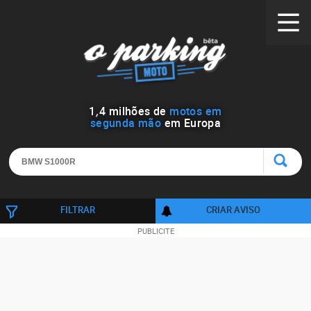
1
,
4
milhões de
motos em
segunda mão
em Europa
FILTRAR
CRIAR AVISO