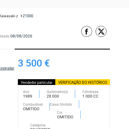
Kawasaki z
Z1000
08/08/2026
lizado
3 500 €
ssinalar
Vendedor particular
VERIFICAÇÃO DO HISTÓRICO
Ano
Quilómetro(s)
Cilindrada
1989
28 000
1 000 CC
Combustível
Caixa Omitido
OMITIDO
Cor
OMITIDO
Categoria