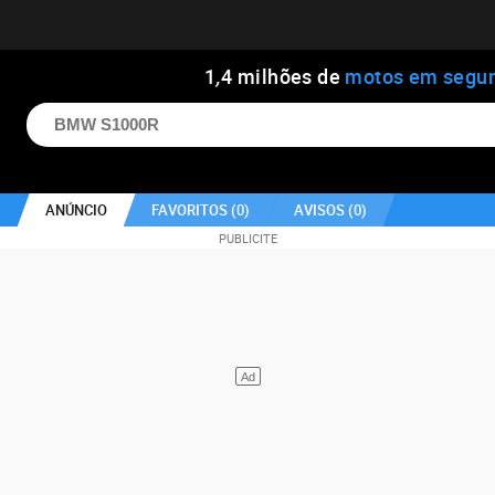
1
,
4
milhões de
motos em segu
ANÚNCIO
FAVORITOS (
0
)
AVISOS (
0
)