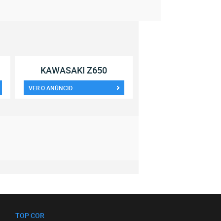
KAWASAKI Z650
VER O ANÚNCIO
TOP COR