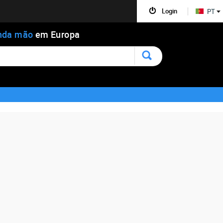
Login
PT
nda mão
em Europa