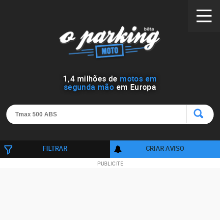
1
,
4
milhões de
motos em
segunda mão
em Europa
FILTRAR
CRIAR AVISO