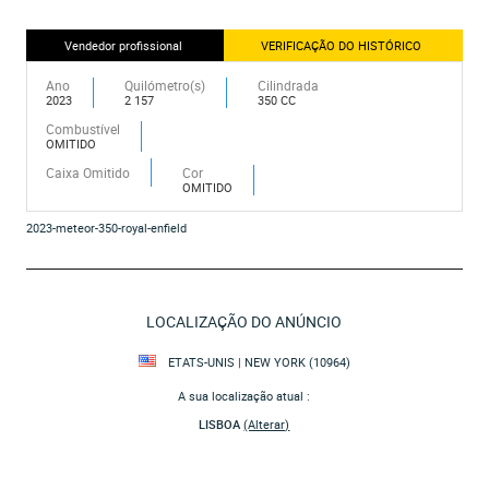
Vendedor profissional
VERIFICAÇÃO DO HISTÓRICO
Ano
Quilómetro(s)
Cilindrada
2023
2 157
350 CC
Combustível
OMITIDO
Caixa Omitido
Cor
OMITIDO
2023-meteor-350-royal-enfield
LOCALIZAÇÃO DO ANÚNCIO
ETATS-UNIS | NEW YORK (10964)
A sua localização atual :
LISBOA
(Alterar)