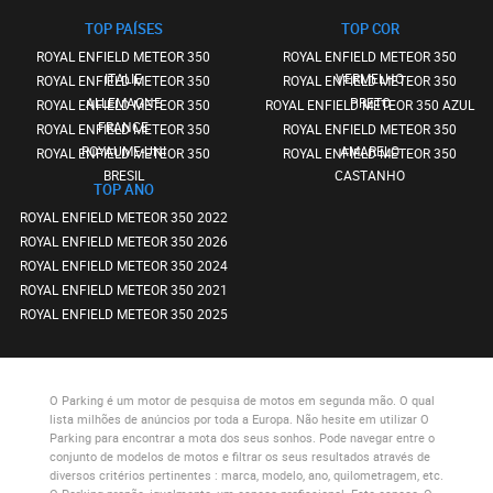
TOP PAÍSES
TOP COR
ROYAL ENFIELD METEOR 350
ROYAL ENFIELD METEOR 350
ITALIE
VERMELHO
ROYAL ENFIELD METEOR 350
ROYAL ENFIELD METEOR 350
ALLEMAGNE
PRETO
ROYAL ENFIELD METEOR 350
ROYAL ENFIELD METEOR 350 AZUL
FRANCE
ROYAL ENFIELD METEOR 350
ROYAL ENFIELD METEOR 350
ROYAUME-UNI
AMARELO
ROYAL ENFIELD METEOR 350
ROYAL ENFIELD METEOR 350
BRESIL
CASTANHO
TOP ANO
ROYAL ENFIELD METEOR 350 2022
ROYAL ENFIELD METEOR 350 2026
ROYAL ENFIELD METEOR 350 2024
ROYAL ENFIELD METEOR 350 2021
ROYAL ENFIELD METEOR 350 2025
O Parking
é um motor de pesquisa de motos em segunda mão. O qual
lista milhões de anúncios por toda a Europa. Não hesite em utilizar
O
Parking
para encontrar a mota dos seus sonhos. Pode navegar entre o
conjunto de modelos de motos e filtrar os seus resultados através de
diversos critérios pertinentes : marca, modelo, ano, quilometragem, etc.