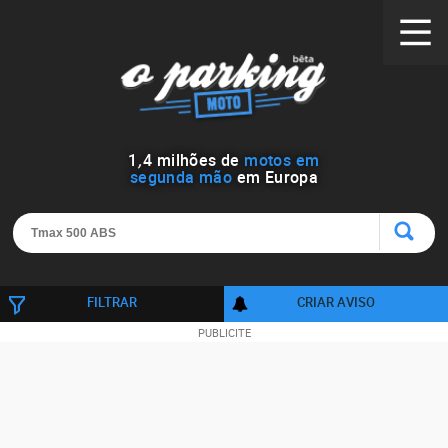
1
,
4
milhões de
motos em
segunda mão
em Europa
FILTRAR
CRIAR AVISO