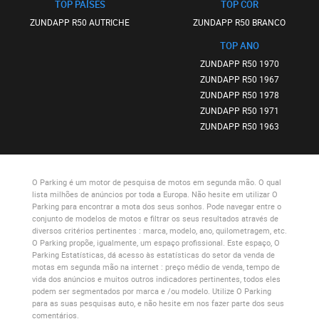
TOP PAÍSES
TOP COR
ZUNDAPP R50 AUTRICHE
ZUNDAPP R50 BRANCO
TOP ANO
ZUNDAPP R50 1970
ZUNDAPP R50 1967
ZUNDAPP R50 1978
ZUNDAPP R50 1971
ZUNDAPP R50 1963
O Parking
é um motor de pesquisa de motos em segunda mão. O qual
lista milhões de anúncios por toda a Europa. Não hesite em utilizar
O
Parking
para encontrar a mota dos seus sonhos. Pode navegar entre o
conjunto de modelos de motos e filtrar os seus resultados através de
diversos critérios pertinentes : marca, modelo, ano, quilometragem, etc.
O Parking
propõe, igualmente, um espaço profissional. Este espaço,
O
Parking Estatísticas
, dá acesso às estatísticas do setor da venda de
motas em segunda mão na internet : preço médio de venda, tempo de
vida dos anúncios e muitos outros indicadores pertinentes, todos eles
podem ser segmentados por marca e /ou modelo. Utilize
O Parking
para as suas pesquisas auto, e não hesite em nos fazer parte dos seus
comentários.