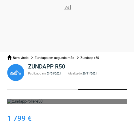
Bem-vindo
Zundapp em segunda mão
Zundapp r50
ZUNDAPP R50
Publicado em
Atualizado
03/08/2021
20/11/2021
UPS... O ANÚNCIO FOI ELIMINADO
1 799 €