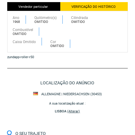
Vendedor particular
VERIFICAÇÃO DO HISTÓRICO
Ano
Quilómetro(s)
Cilindrada
1968
OMITIDO
OMITIDO
Combustível
OMITIDO
Caixa Omitido
Cor
OMITIDO
zundapp-roller-r50
LOCALIZAÇÃO DO ANÚNCIO
ALLEMAGNE | NIEDERSACHSEN (30453)
A sua localização atual :
LISBOA
(Alterar)
O SEU TRAJETO