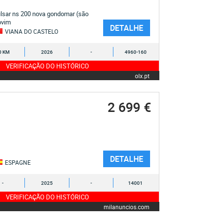
ulsar ns 200 nova gondomar (são
ovim
DETALHE
VIANA DO CASTELO
0 KM
2026
-
4960-160
VERIFICAÇÃO DO HISTÓRICO
olx.pt
2 699 €
DETALHE
ESPAGNE
-
2025
-
14001
VERIFICAÇÃO DO HISTÓRICO
milanuncios.com