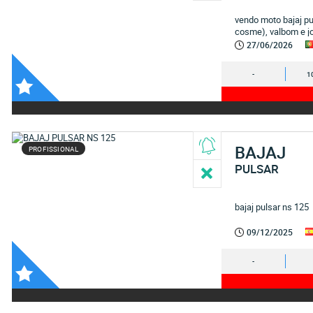
vendo moto bajaj p
cosme), valbom e j
27/06/2026
-
1
BAJAJ
PROFISSIONAL
PULSAR
bajaj pulsar ns 125
09/12/2025
-