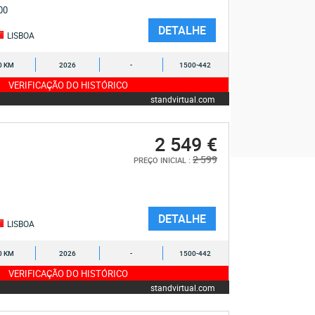
200
DETALHE
LISBOA
0 KM
2026
-
1500-442
VERIFICAÇÃO DO HISTÓRICO
standvirtual.com
2 549 €
2 599
PREÇO INICIAL :
DETALHE
LISBOA
0 KM
2026
-
1500-442
VERIFICAÇÃO DO HISTÓRICO
standvirtual.com