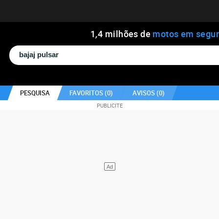
1
,
4
milhões de
motos em segu
PESQUISA
FAVORITOS (
0
)
AVISOS (
0
)