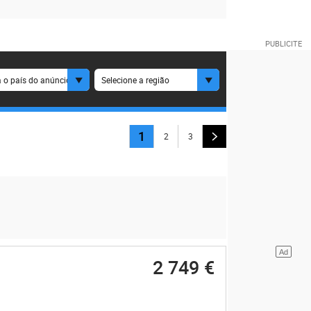
 o país do anúncio
Selecione a região
1
2
3
2 749 €