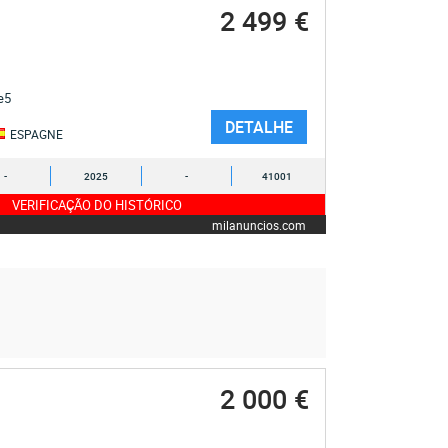
2 499 €
 e5
DETALHE
ESPAGNE
-
2025
-
41001
VERIFICAÇÃO DO HISTÓRICO
milanuncios.com
2 000 €