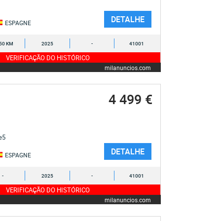
DETALHE
ESPAGNE
50 KM
2025
-
41001
VERIFICAÇÃO DO HISTÓRICO
milanuncios.com
4 499 €
 e5
DETALHE
ESPAGNE
-
2025
-
41001
VERIFICAÇÃO DO HISTÓRICO
milanuncios.com