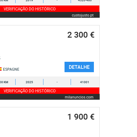
00 KM
2019
-
4520-460
VERIFICAÇÃO DO HISTÓRICO
custojusto.pt
2 300 €
5
DETALHE
ESPAGNE
00 KM
2025
-
41001
VERIFICAÇÃO DO HISTÓRICO
milanuncios.com
1 900 €