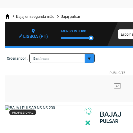
Bajaj em segunda mão
Bajaj pulsar
MUNDO INTEIRO
Escolha
LISBOA (PT)
Ordenar por :
Distância
BAJAJ
PROFISSIONAL
PULSAR