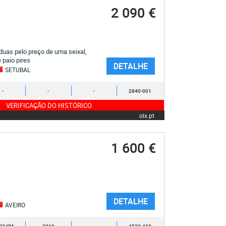
2 090 €
 duas pelo preço de uma seixal,
e paio pires
DETALHE
SETUBAL
-
-
-
2840-001
VERIFICAÇÃO DO HISTÓRICO
olx.pt
1 600 €
DETALHE
AVEIRO