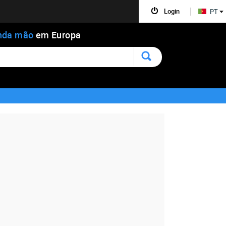
Login
PT
nda mão
em Europa