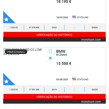
18 199 €
18/05/2026
ETATS-UNIS
1 254 CC
47 078 KM
2022
-
90806
VERIFICAÇÃO DO HISTÓRICO
motohunt.com
BMW
PROFISSIONAL
R1250GS
15 598 €
03/08/2026
ETATS-UNIS
1 254 CC
17 891 KM
2019
-
92029
VERIFICAÇÃO DO HISTÓRICO
motohunt.com