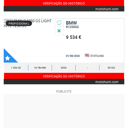
VERIFICAÇÃO DO HISTÓRICO
motohunt.com
BMW
PROFISSIONAL
R1250GS
9 534 €
01/08/2026
ETATS-UNIS
1 254 CC
16 784 KM
2023
-
92123
VERIFICAÇÃO DO HISTÓRICO
motohunt.com