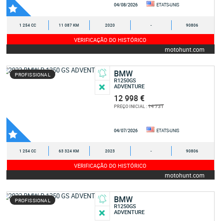
04/08/2026
ETATS-UNIS
1 254 CC
11 087 KM
2020
-
90806
VERIFICAÇÃO DO HISTÓRICO
motohunt.com
BMW
PROFISSIONAL
R1250GS
ADVENTURE
12 998 €
14 731
PREÇO INICIAL :
04/07/2026
ETATS-UNIS
1 254 CC
63 324 KM
2023
-
90806
VERIFICAÇÃO DO HISTÓRICO
motohunt.com
BMW
PROFISSIONAL
R1250GS
ADVENTURE