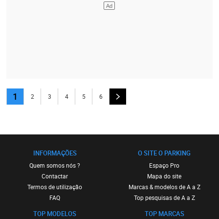
1
2
3
4
5
6
INFORMAÇÕES
O SITE O PARKING
Quem somos nós ?
Espaço Pro
Contactar
Mapa do site
Termos de utilização
Marcas & modelos de A a Z
FAQ
Top pesquisas de A a Z
TOP MODELOS
TOP MARCAS