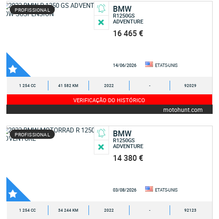
BMW
PROFISSIONAL
R1250GS
ADVENTURE
16 465 €
14/06/2026
ETATS-UNIS
1 254 CC
41 582 KM
2022
-
92029
VERIFICAÇÃO DO HISTÓRICO
motohunt.com
BMW
PROFISSIONAL
R1250GS
ADVENTURE
14 380 €
03/08/2026
ETATS-UNIS
1 254 CC
34 244 KM
2022
-
92123