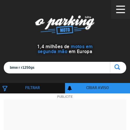
1
,
4
milhões de
motos em
segunda mão
em Europa
FILTRAR
CRIAR AVISO