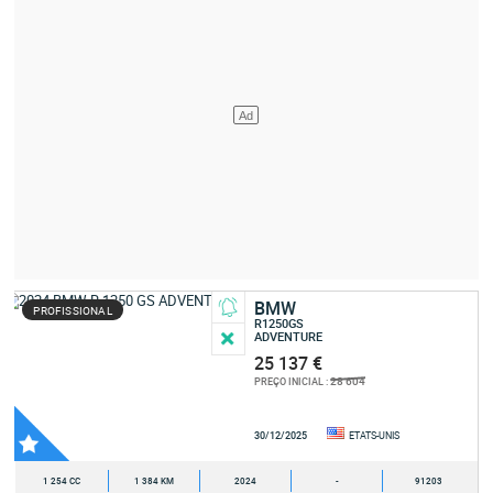
BMW
PROFISSIONAL
R1250GS
ADVENTURE
25 137 €
28 604
PREÇO INICIAL :
30/12/2025
ETATS-UNIS
1 254 CC
1 384 KM
2024
-
91203