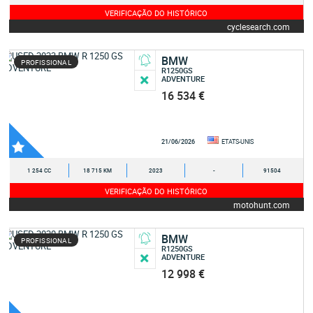
VERIFICAÇÃO DO HISTÓRICO
cyclesearch.com
BMW
PROFISSIONAL
R1250GS
ADVENTURE
16 534 €
21/06/2026
ETATS-UNIS
1 254 CC
18 715 KM
2023
-
91504
VERIFICAÇÃO DO HISTÓRICO
motohunt.com
BMW
PROFISSIONAL
R1250GS
ADVENTURE
12 998 €