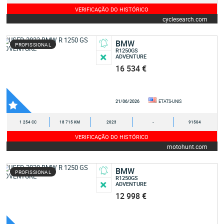
VERIFICAÇÃO DO HISTÓRICO
cyclesearch.com
BMW
PROFISSIONAL
R1250GS
ADVENTURE
16 534 €
21/06/2026
ETATS-UNIS
1 254 CC
18 715 KM
2023
-
91504
VERIFICAÇÃO DO HISTÓRICO
motohunt.com
BMW
PROFISSIONAL
R1250GS
ADVENTURE
12 998 €