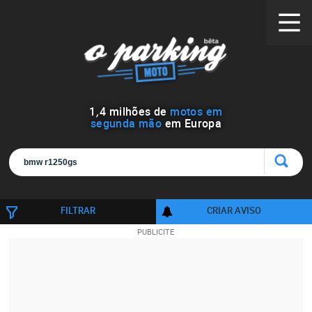
1
,
4
milhões de
motos em
segunda mão
em Europa
FILTRAR
CRIAR AVISO