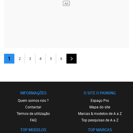
1
2
3
4
5
6
INFORMAÇÕES
O SITE O PARKING
Quem somos nós ?
Espaço Pro
Contactar
Mapa do site
Termos de utilização
Marcas & modelos de A a Z
FAQ
Top pesquisas de A a Z
TOP MODELOS
TOP MARCAS