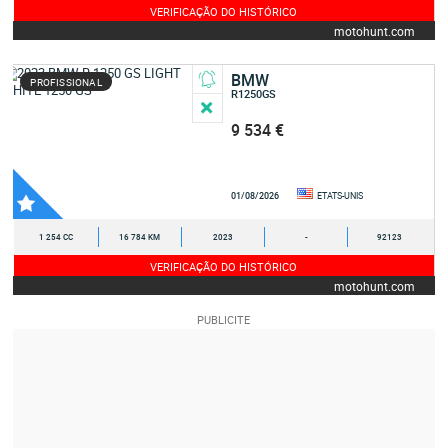
VERIFICAÇÃO DO HISTÓRICO
motohunt.com
BMW
PROFISSIONAL
R1250GS
9 534 €
01/08/2026
ETATS-UNIS
1 254 CC
16 784 KM
2023
-
92123
VERIFICAÇÃO DO HISTÓRICO
motohunt.com