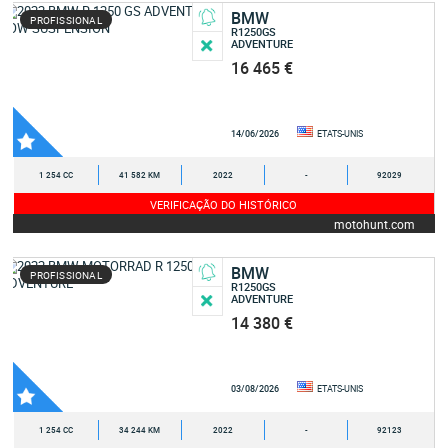
BMW
PROFISSIONAL
R1250GS
ADVENTURE
16 465 €
14/06/2026
ETATS-UNIS
1 254 CC
41 582 KM
2022
-
92029
VERIFICAÇÃO DO HISTÓRICO
motohunt.com
BMW
PROFISSIONAL
R1250GS
ADVENTURE
14 380 €
03/08/2026
ETATS-UNIS
1 254 CC
34 244 KM
2022
-
92123