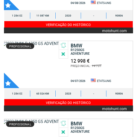
04/08/2026
ETATS-UNIS
1 254 CC
11 087 KM
2020
-
90806
VERIFICAÇÃO DO HISTÓRICO
motohunt.com
BMW
PROFISSIONAL
R1250GS
ADVENTURE
12 998 €
14 731
PREÇO INICIAL :
04/07/2026
ETATS-UNIS
1 254 CC
63 324 KM
2023
-
90806
VERIFICAÇÃO DO HISTÓRICO
motohunt.com
BMW
PROFISSIONAL
R1250GS
ADVENTURE