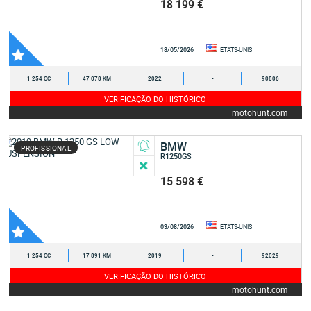
18 199 €
18/05/2026
ETATS-UNIS
1 254 CC
47 078 KM
2022
-
90806
VERIFICAÇÃO DO HISTÓRICO
motohunt.com
BMW
PROFISSIONAL
R1250GS
15 598 €
03/08/2026
ETATS-UNIS
1 254 CC
17 891 KM
2019
-
92029
VERIFICAÇÃO DO HISTÓRICO
motohunt.com