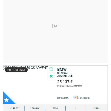
BMW
PROFISSIONAL
R1250GS
ADVENTURE
25 137 €
28 604
PREÇO INICIAL :
30/12/2025
ETATS-UNIS
1 254 CC
1 384 KM
2024
-
91203