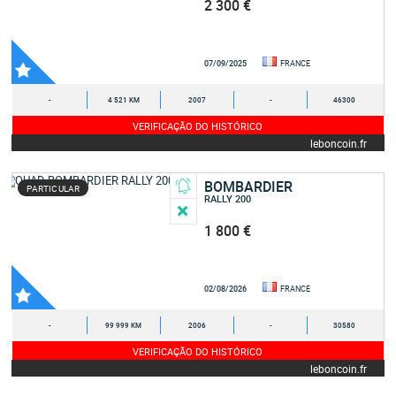
2 300 €
07/09/2025
FRANCE
-
4 521 KM
2007
-
46300
VERIFICAÇÃO DO HISTÓRICO
leboncoin.fr
BOMBARDIER
PARTICULAR
RALLY 200
1 800 €
02/08/2026
FRANCE
-
99 999 KM
2006
-
30580
VERIFICAÇÃO DO HISTÓRICO
leboncoin.fr