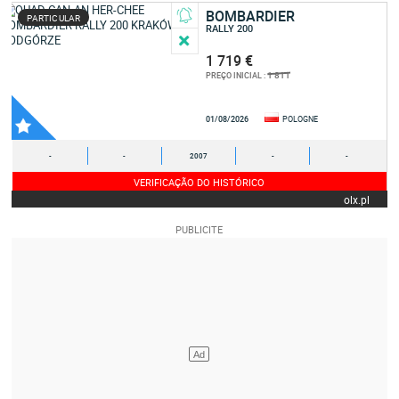
BOMBARDIER
PARTICULAR
RALLY 200
1 719 €
1 811
PREÇO INICIAL :
01/08/2026
POLOGNE
-
-
2007
-
-
VERIFICAÇÃO DO HISTÓRICO
olx.pl