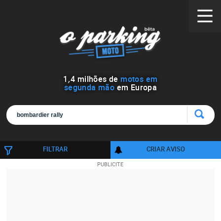
1
,
4
milhões de
motos em
segunda mão
em Europa
FILTRAR
CRIAR AVISO