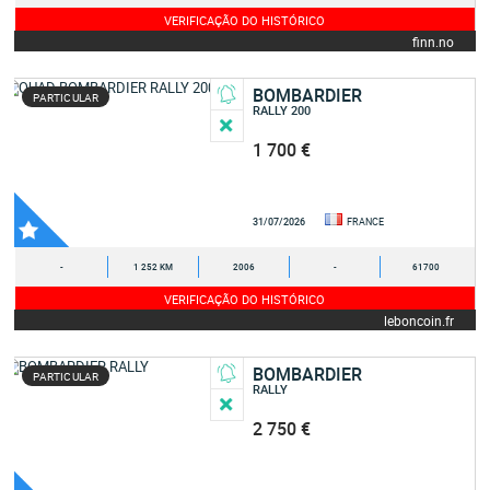
VERIFICAÇÃO DO HISTÓRICO
finn.no
BOMBARDIER
PARTICULAR
RALLY 200
1 700 €
31/07/2026
FRANCE
-
1 252 KM
2006
-
61700
VERIFICAÇÃO DO HISTÓRICO
leboncoin.fr
BOMBARDIER
PARTICULAR
RALLY
2 750 €