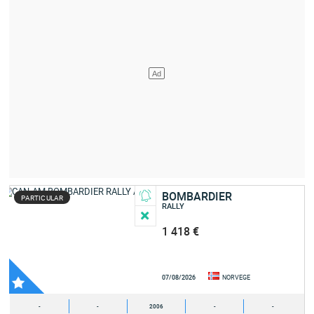
BOMBARDIER
PARTICULAR
RALLY
1 418 €
07/08/2026
NORVEGE
-
-
2006
-
-