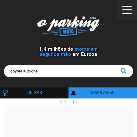
1
,
4
milhões de
motos em
segunda mão
em Europa
FILTRAR
CRIAR AVISO