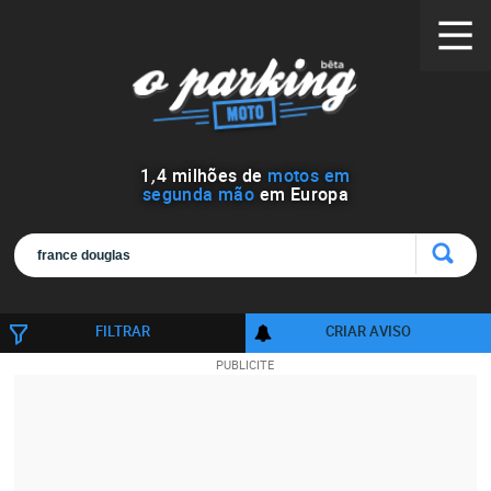
1
,
4
milhões de
motos em
segunda mão
em Europa
FILTRAR
CRIAR AVISO