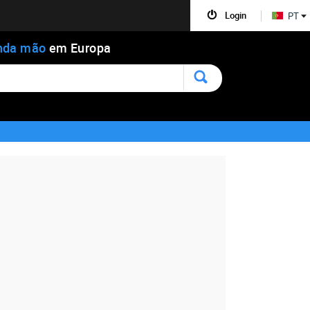
Login
PT
nda mão
em Europa