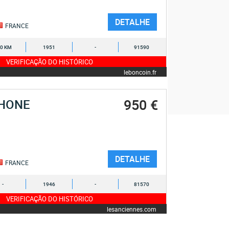
DETALHE
FRANCE
0 KM
1951
-
91590
VERIFICAÇÃO DO HISTÓRICO
leboncoin.fr
950 €
HONE
DETALHE
FRANCE
-
1946
-
81570
VERIFICAÇÃO DO HISTÓRICO
lesanciennes.com