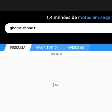
1
,
4
milhões de
motos em segu
PESQUISA
FAVORITOS (
0
)
AVISOS (
0
)