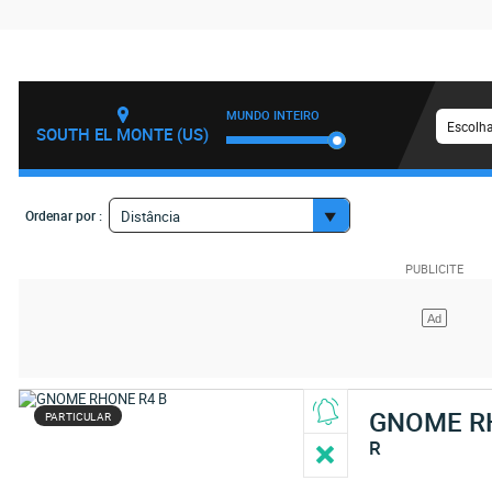
MUNDO INTEIRO
Escolha
SOUTH EL MONTE (US)
Ordenar por :
Distância
GNOME R
PARTICULAR
R