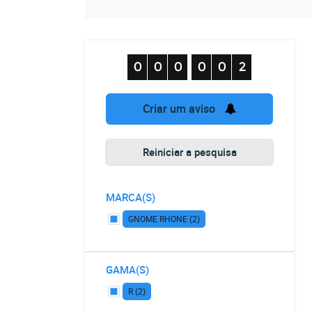
Criar um aviso
Reiniciar a pesquisa
MARCA(S)
GNOME RHONE (2)
GAMA(S)
R (2)