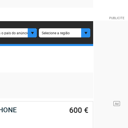
 o país do anúncio
Selecione a região
600 €
HONE