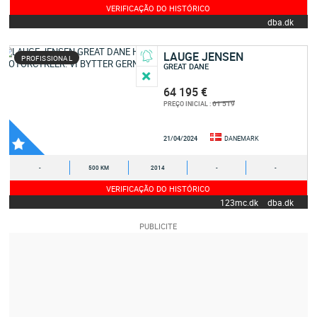
VERIFICAÇÃO DO HISTÓRICO
dba.dk
LAUGE JENSEN
PROFISSIONAL
GREAT DANE
64 195 €
61 519
PREÇO INICIAL :
21/04/2024
DANEMARK
-
500 KM
2014
-
-
VERIFICAÇÃO DO HISTÓRICO
123mc.dk
dba.dk