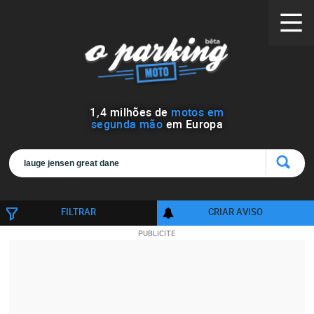
1
,
4
milhões de
motos em
segunda mão
em Europa
FILTRAR
CRIAR AVISO