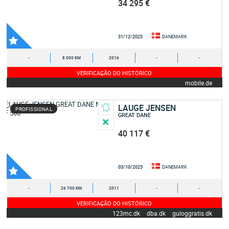
34 295 €
31/12/2025
DANEMARK
-
8 000 KM
2016
-
-
VERIFICAÇÃO DO HISTÓRICO
mobile.de
LAUGE JENSEN
PROFISSIONAL
GREAT DANE
40 117 €
03/10/2025
DANEMARK
-
26 700 KM
2011
-
-
VERIFICAÇÃO DO HISTÓRICO
123mc.dk
dba.dk
guloggratis.dk