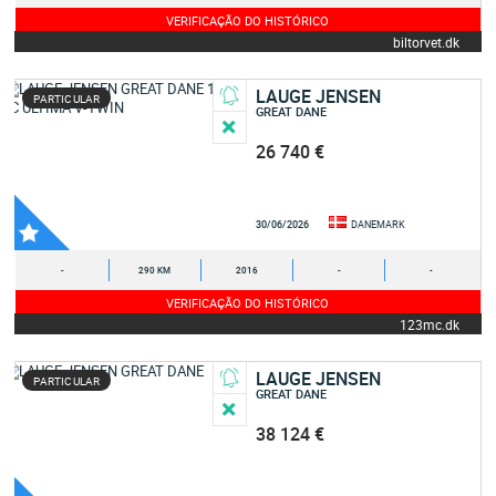
VERIFICAÇÃO DO HISTÓRICO
biltorvet.dk
LAUGE JENSEN
PARTICULAR
GREAT DANE
26 740 €
30/06/2026
DANEMARK
-
290 KM
2016
-
-
VERIFICAÇÃO DO HISTÓRICO
123mc.dk
LAUGE JENSEN
PARTICULAR
GREAT DANE
38 124 €