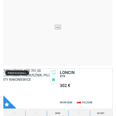
LONCIN
PROFISSIONAL
XTR
302 €
04/04/2026
POLOGNE
-
-
2026
-
62-067