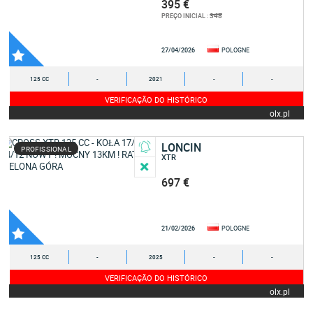
395 €
348
PREÇO INICIAL :
27/04/2026
POLOGNE
125 CC
-
2021
-
-
VERIFICAÇÃO DO HISTÓRICO
olx.pl
LONCIN
PROFISSIONAL
XTR
697 €
21/02/2026
POLOGNE
125 CC
-
2025
-
-
VERIFICAÇÃO DO HISTÓRICO
olx.pl