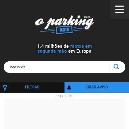
1
,
4
milhões de
motos em
segunda mão
em Europa
FILTRAR
CRIAR AVISO