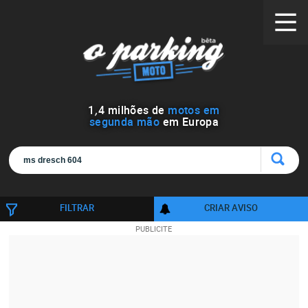
1
,
4
milhões de
motos em
segunda mão
em Europa
FILTRAR
CRIAR AVISO