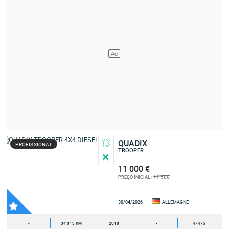
QUADIX
PROFISSIONAL
TROOPER
11 000 €
11 500
PREÇO INICIAL :
30/04/2026
ALLEMAGNE
-
34 013 KM
2018
-
47475