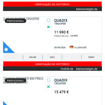
VERIFICAÇÃO DO HISTÓRICO
kleinanzeigen.de
QUADIX
PROFISSIONAL
TROOPER
11 990 €
12 990
PREÇO INICIAL :
20/04/2026
ALLEMAGNE
-
506 KM
2022
-
53560
VERIFICAÇÃO DO HISTÓRICO
mobile.de
kleinanzeigen.de
QUADIX
PROFISSIONAL
TROOPER
15 479 €