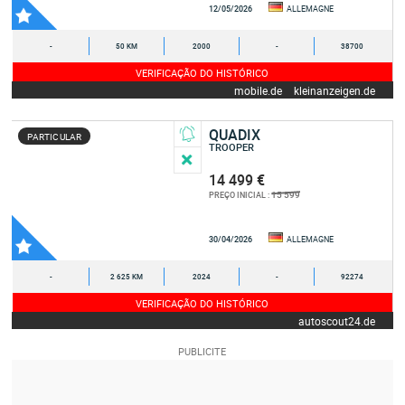
12/05/2026
ALLEMAGNE
-
50 KM
2000
-
38700
VERIFICAÇÃO DO HISTÓRICO
mobile.de
kleinanzeigen.de
QUADIX
PARTICULAR
TROOPER
14 499 €
15 599
PREÇO INICIAL :
30/04/2026
ALLEMAGNE
-
2 625 KM
2024
-
92274
VERIFICAÇÃO DO HISTÓRICO
autoscout24.de