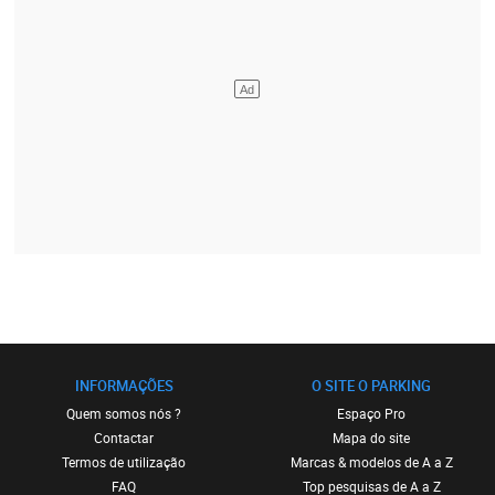
INFORMAÇÕES
O SITE O PARKING
Quem somos nós ?
Espaço Pro
Contactar
Mapa do site
Termos de utilização
Marcas & modelos de A a Z
FAQ
Top pesquisas de A a Z