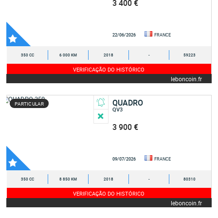
3 400 €
22/06/2026
FRANCE
350 CC
6 000 KM
2018
-
59223
VERIFICAÇÃO DO HISTÓRICO
leboncoin.fr
QUADRO
PARTICULAR
QV3
3 900 €
09/07/2026
FRANCE
350 CC
8 850 KM
2018
-
80310
VERIFICAÇÃO DO HISTÓRICO
leboncoin.fr