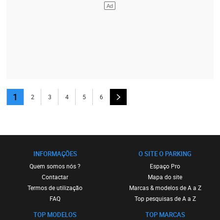
1
2
3
4
5
6
INFORMAÇÕES
O SITE O PARKING
Quem somos nós ?
Espaço Pro
Contactar
Mapa do site
Termos de utilização
Marcas & modelos de A a Z
FAQ
Top pesquisas de A a Z
TOP MODELOS
TOP MARCAS