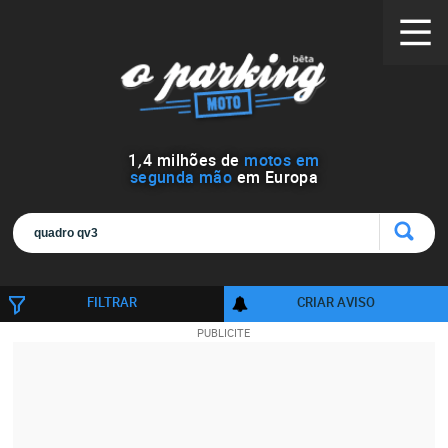
1
,
4
milhões de
motos em
segunda mão
em Europa
FILTRAR
CRIAR AVISO