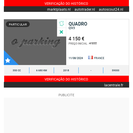
VERIFICAÇÃO DO HISTÓRICO
marktplaats.nl
autotrader.nl
autoscout24.nl
QUADRO
PARTICULAR
QV3
4 150 €
4 300
PREÇO INICIAL :
11/08/2024
FRANCE
350 CC
6 680 KM
2018
-
59000
VERIFICAÇÃO DO HISTÓRICO
lacentrale.fr