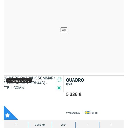
QUADRO
PROFISSIONAL
QV3
5 336 €
12/06/2026
SUEDE
-
9 980 KM
2021
-
-