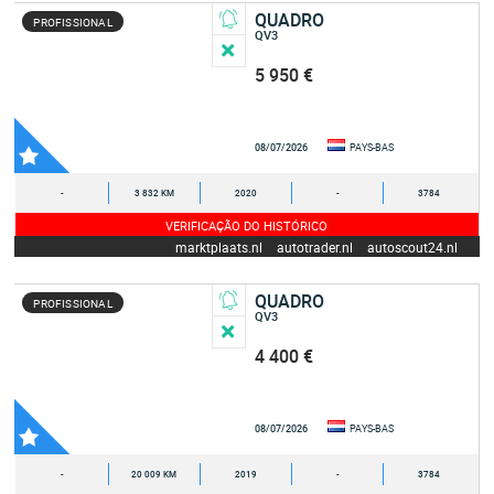
QUADRO
PROFISSIONAL
QV3
5 950 €
08/07/2026
PAYS-BAS
-
3 832 KM
2020
-
3784
VERIFICAÇÃO DO HISTÓRICO
marktplaats.nl
autotrader.nl
autoscout24.nl
QUADRO
PROFISSIONAL
QV3
4 400 €
08/07/2026
PAYS-BAS
-
20 009 KM
2019
-
3784