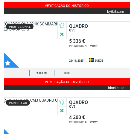
VERIFICAÇÃO DO HISTÓRICO
bytbil.com
QUADRO
PROFISSIONAL
QV3
5 336 €
6 059
PREÇO INICIAL :
26/11/2025
SUEDE
-
9 980 KM
2020
-
-
VERIFICAÇÃO DO HISTÓRICO
blocket.se
QUADRO
PARTICULAR
QV3
4 200 €
4 500
PREÇO INICIAL :