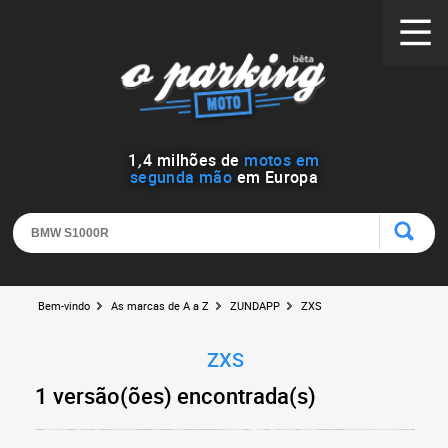
1
,
4
milhões de
motos em
segunda mão
em Europa
Bem-vindo
As marcas de A a Z
ZUNDAPP
ZXS
ZXS
1 versão(ões) encontrada(s)