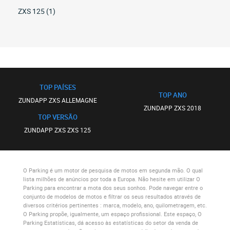
ZXS 125 (1)
TOP PAÍSES
TOP ANO
ZUNDAPP ZXS ALLEMAGNE
ZUNDAPP ZXS 2018
TOP VERSÃO
ZUNDAPP ZXS ZXS 125
O Parking
é um motor de pesquisa de motos em segunda mão. O qual
lista milhões de anúncios por toda a Europa. Não hesite em utilizar
O
Parking
para encontrar a mota dos seus sonhos. Pode navegar entre o
conjunto de modelos de motos e filtrar os seus resultados através de
diversos critérios pertinentes : marca, modelo, ano, quilometragem, etc.
O Parking
propõe, igualmente, um espaço profissional. Este espaço,
O
Parking Estatísticas
, dá acesso às estatísticas do setor da venda de